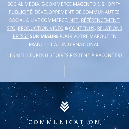
SOCIAL MEDIA
,
E-COMMERCE MAGENTO
&
SHOPIFY
,
PUBLICITÉ
, DÉVELOPPEMENT DE COMMUNAUTÉS,
SOCIAL & LIVE COMMERCE,
NFT
,
RÉFÉRENCEMENT
SEO
,
PRODUCTION VIDEO
&
CONTENUS
,
RELATIONS
PRESSE
SUR-MESURE
POUR VOTRE MARQUE EN
FRANCE ET À L’INTERNATIONAL.
LES MEILLEURES HISTOIRES RESTENT À RACONTER !
COMMUNICATION