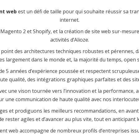
nt web
est un défi de taille pour qui souhaite réussir sa tran
internet.
agento 2 et Shopify, et la création de site web sur-mesure
activités d’Alioze.
oint des architectures techniques robustes et pérennes, d
ées largement dans le monde et, la majorité du temps, open 
e 5 années d’expérience poussée et respectent scrupuleuse
ute qualité, des intégrations graphiques
parfaites et des si
vec une vison tournée vers l’innovation et la performance, a
r une communication de haute qualité avec nos interlocute
s et prodiguons les meilleurs recommandations, en avant pr
 rester agiles et d’avancer au plus vite, tout en anticipant l
t web accompagne de nombreux profils d’entreprises issus d