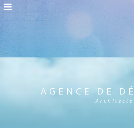
Accueil
Communication
Développement web
Acquisition de trafic
Clients
Blog
AGENCE DE D
Contact
Architecte