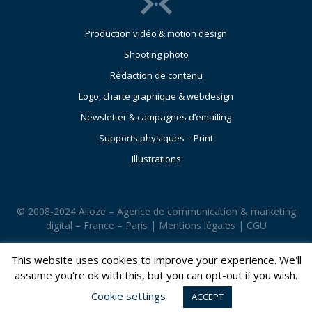
Production vidéo & motion design
Shooting photo
Rédaction de contenu
Logo, charte graphique & webdesign
Newsletter & campagnes d’emailing
Supports physiques – Print
Illustrations
© 2008-2024 Alioze – Agence de communication & marketing
digital – France – Paris |
Mentions légales
|
CGU
This website uses cookies to improve your experience. We'll
assume you're ok with this, but you can opt-out if you wish.
Cookie settings
ACCEPT