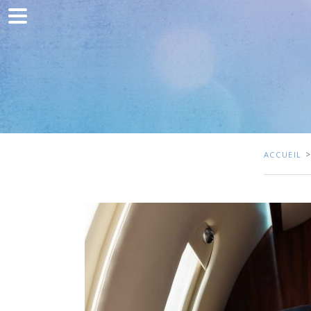
Accueil
Communication
Développement web
Acquisition de trafic
Clients
ACCUEIL
Blog
Contact