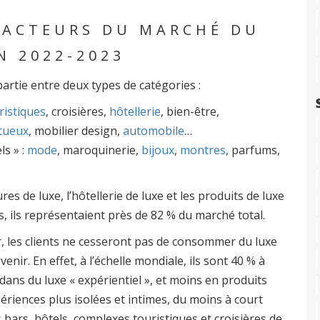
 ACTEURS DU MARCHÉ DU
N 2022-2023
artie entre deux types de catégories :
ristiques
, croisières,
hôtellerie
, bien-être,
itueux
, mobilier design,
automobile
…
ls » :
mode
, maroquinerie,
bijoux
,
montres
, parfums,
es de luxe, l’hôtellerie de luxe et les produits de luxe
s, ils représentaient près de 82 % du marché total.
, les clients ne cesseront pas de consommer du luxe
enir. En effet, à l’échelle mondiale, ils sont 40 % à
dans du luxe « expérientiel », et moins en produits
ériences plus isolées et intimes, du moins à court
bars, hôtels, complexes touristiques et croisières de