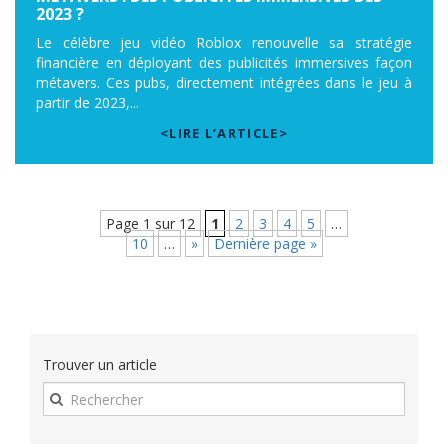
2023 ?
Le célèbre jeu vidéo Roblox renouvelle sa stratégie
financière en déployant des publicités immersives façon
métavers. Ces pubs, directement intégrées dans le jeu à
partir de 2023,...
<LIRE L’ARTICLE>
Page 1 sur 12
1
2
3
4
5
…
10
…
»
Dernière page »
Trouver un article