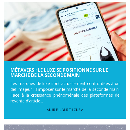
MÉTAVERS : LE LUXE SE POSITIONNE SUR LE
MARCHÉ DE LA SECONDE MAIN
Les marques de luxe sont actuellement confrontées à un
défi majeur : s'imposer sur le marché de la seconde main.
Face à la croissance phénoménale des plateformes de
revente d'article...
<LIRE L’ARTICLE>