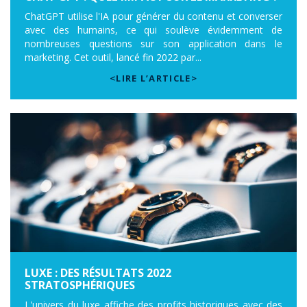
ChatGPT utilise l'IA pour générer du contenu et converser
avec des humains, ce qui soulève évidemment de
nombreuses questions sur son application dans le
marketing. Cet outil, lancé fin 2022 par...
<LIRE L’ARTICLE>
LUXE : DES RÉSULTATS 2022
STRATOSPHÉRIQUES
L'univers du luxe affiche des profits historiques avec des