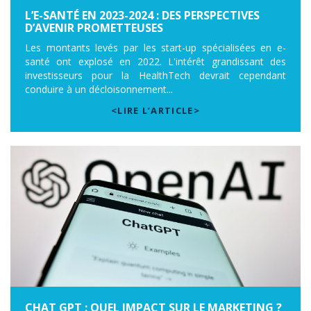
L’E-SANTÉ EN 2023-2024 : DES PERSPECTIVES
D’AVENIR PROMETTEUSES
Les montants levés par les start-up spécialisées en e-
santé ont explosé en 2022. L'intérêt grandissant des
investisseurs pour la HealthTech devrait cependant
conduire à un décloisonnement...
<LIRE L’ARTICLE>
CHAT GPT : QUEL IMPACT SUR LE MARKETING ?