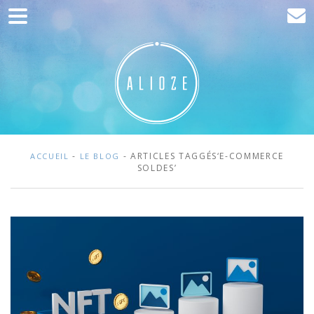
Accueil
Communication
Développement web
Acquisition de trafic
Clients
-
- ARTICLES TAGGÉS‘E-COMMERCE
ACCUEIL
LE BLOG
SOLDES’
Blog
Contact