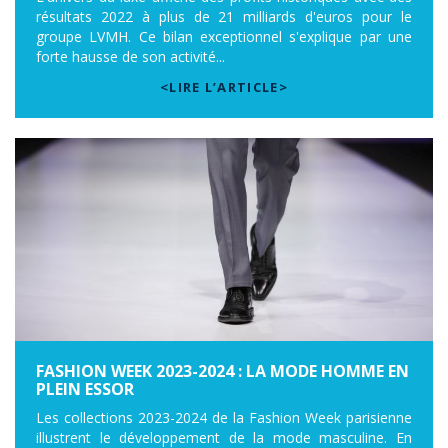
résultats 2022 à plus de 21 milliards d'euros pour le
groupe LVMH. Ce bilan exceptionnel s'explique par une
forte hausse de son activité...
<LIRE L’ARTICLE>
FASHION WEEK 2023-2024 : LA MODE HOMME EN
PLEIN ESSOR
Les collections 2023-2024 de la Fashion Week parisienne
illustrent le développement de la mode masculine. En