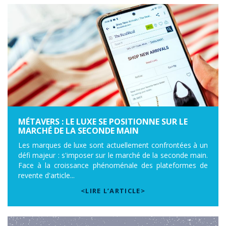
MÉTAVERS : LE LUXE SE POSITIONNE SUR LE
MARCHÉ DE LA SECONDE MAIN
Les marques de luxe sont actuellement confrontées à un
défi majeur : s'imposer sur le marché de la seconde main.
Face à la croissance phénoménale des plateformes de
revente d'article...
<LIRE L’ARTICLE>