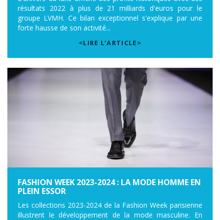
résultats 2022 à plus de 21 milliards d'euros pour le
groupe LVMH. Ce bilan exceptionnel s'explique par une
forte hausse de son activité...
<LIRE L’ARTICLE>
FASHION WEEK 2023-2024 : LA MODE HOMME EN
PLEIN ESSOR
Les collections 2023-2024 de la Fashion Week parisienne
illustrent le développement de la mode masculine. En