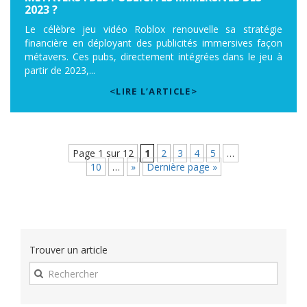
2023 ?
Le célèbre jeu vidéo Roblox renouvelle sa stratégie
financière en déployant des publicités immersives façon
métavers. Ces pubs, directement intégrées dans le jeu à
partir de 2023,...
<LIRE L’ARTICLE>
Page 1 sur 12
1
2
3
4
5
…
10
…
»
Dernière page »
Trouver un article