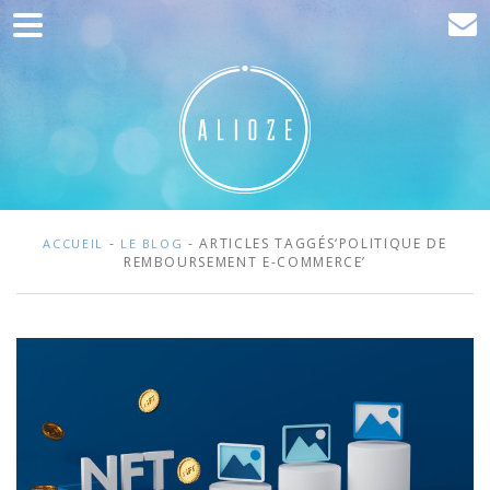
Accueil
Communication
Développement web
Acquisition de trafic
Clients
-
- ARTICLES TAGGÉS‘POLITIQUE DE
ACCUEIL
LE BLOG
REMBOURSEMENT E-COMMERCE’
Blog
Contact