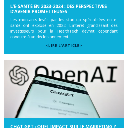
L’E-SANTÉ EN 2023-2024 : DES PERSPECTIVES
D’AVENIR PROMETTEUSES
Les montants levés par les start-up spécialisées en e-
santé ont explosé en 2022. L'intérêt grandissant des
investisseurs pour la HealthTech devrait cependant
conduire à un décloisonnement...
<LIRE L’ARTICLE>
CHAT GPT : QUEL IMPACT SUR LE MARKETING ?