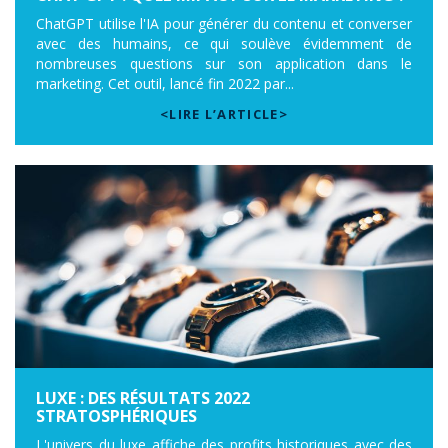
ChatGPT utilise l'IA pour générer du contenu et converser
avec des humains, ce qui soulève évidemment de
nombreuses questions sur son application dans le
marketing. Cet outil, lancé fin 2022 par...
<LIRE L’ARTICLE>
LUXE : DES RÉSULTATS 2022
STRATOSPHÉRIQUES
L'univers du luxe affiche des profits historiques avec des