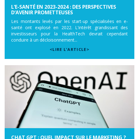
L’E-SANTÉ EN 2023-2024 : DES PERSPECTIVES
D’AVENIR PROMETTEUSES
Les montants levés par les start-up spécialisées en e-
santé ont explosé en 2022. L'intérêt grandissant des
investisseurs pour la HealthTech devrait cependant
conduire à un décloisonnement...
<LIRE L’ARTICLE>
CHAT GPT : QUEL IMPACT SUR LE MARKETING ?