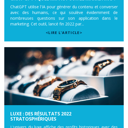
ChatGPT utilise l'IA pour générer du contenu et converser
avec des humains, ce qui soulève évidemment de
nombreuses questions sur son application dans le
marketing. Cet outil, lancé fin 2022 par...
<LIRE L’ARTICLE>
LUXE : DES RÉSULTATS 2022
STRATOSPHÉRIQUES
L'univers du luxe affiche des profits historiques avec des