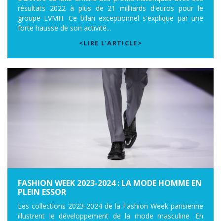
résultats 2022 à plus de 21 milliards d'euros pour le
groupe LVMH. Ce bilan exceptionnel s'explique par une
forte hausse de son activité...
<LIRE L’ARTICLE>
FASHION WEEK 2023-2024 : LA MODE HOMME EN
PLEIN ESSOR
Les collections 2023-2024 de la Fashion Week parisienne
illustrent le développement de la mode masculine. En