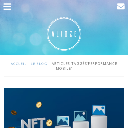
Accueil
Communication
Développement web
Acquisition de trafic
Clients
-
- ARTICLES TAGGÉS‘PERFORMANCE
ACCUEIL
LE BLOG
MOBILE’
Blog
Contact