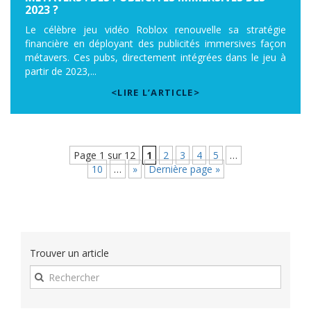
2023 ?
Le célèbre jeu vidéo Roblox renouvelle sa stratégie
financière en déployant des publicités immersives façon
métavers. Ces pubs, directement intégrées dans le jeu à
partir de 2023,...
<LIRE L’ARTICLE>
Page 1 sur 12
1
2
3
4
5
…
10
…
»
Dernière page »
Trouver un article