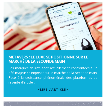
MÉTAVERS : LE LUXE SE POSITIONNE SUR LE
MARCHÉ DE LA SECONDE MAIN
Les marques de luxe sont actuellement confrontées à un
défi majeur : s'imposer sur le marché de la seconde main.
Face à la croissance phénoménale des plateformes de
revente d'article...
<LIRE L’ARTICLE>