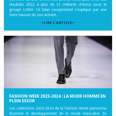
résultats 2022 à plus de 21 milliards d'euros pour le
groupe LVMH. Ce bilan exceptionnel s'explique par une
forte hausse de son activité...
<LIRE L’ARTICLE>
FASHION WEEK 2023-2024 : LA MODE HOMME EN
PLEIN ESSOR
Les collections 2023-2024 de la Fashion Week parisienne
illustrent le développement de la mode masculine. En