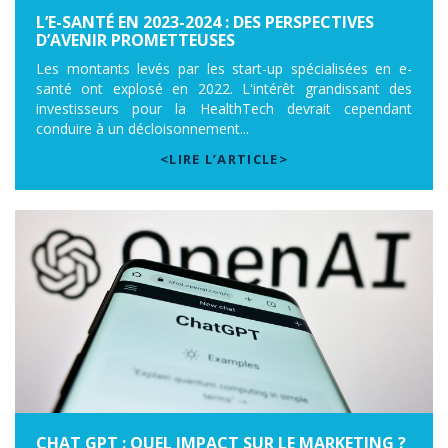
L’E-SANTÉ EN 2023-2024 : DES PERSPECTIVES
D’AVENIR PROMETTEUSES
Les montants levés par les start-up spécialisées en e-
santé ont explosé en 2022. L'intérêt grandissant des
investisseurs pour la HealthTech devrait cependant
conduire à un décloisonnement...
<LIRE L’ARTICLE>
CHAT GPT : QUEL IMPACT SUR LE MARKETING ?