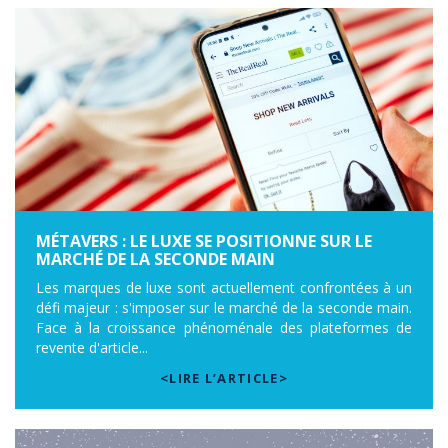
MÉTAVERS : LE LUXE SE POSITIONNE SUR LE
MARCHÉ DE LA SECONDE MAIN
Les marques de luxe sont actuellement confrontées à un
défi majeur : s'imposer sur le marché de la seconde main.
Face à la croissance phénoménale des plateformes de
revente d'article...
<LIRE L’ARTICLE>