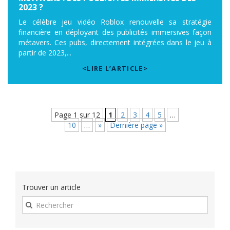
2023 ?
Le célèbre jeu vidéo Roblox renouvelle sa stratégie
financière en déployant des publicités immersives façon
métavers. Ces pubs, directement intégrées dans le jeu à
partir de 2023,...
<LIRE L’ARTICLE>
Page 1 sur 12
1
2
3
4
5
…
10
…
»
Dernière page »
Trouver un article