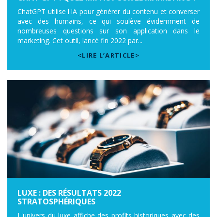
ChatGPT utilise l'IA pour générer du contenu et converser
avec des humains, ce qui soulève évidemment de
nombreuses questions sur son application dans le
marketing. Cet outil, lancé fin 2022 par...
<LIRE L’ARTICLE>
LUXE : DES RÉSULTATS 2022
STRATOSPHÉRIQUES
L'univers du luxe affiche des profits historiques avec des