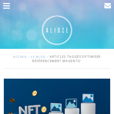
Accueil
Communication
Développement web
Acquisition de trafic
Clients
-
- ARTICLES TAGGÉS‘OPTIMISER
ACCUEIL
LE BLOG
RÉFÉRENCEMENT MAGENTO’
Blog
Contact