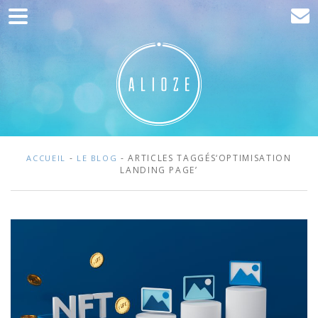
Accueil
Communication
Développement web
Acquisition de trafic
Clients
-
- ARTICLES TAGGÉS‘OPTIMISATION
ACCUEIL
LE BLOG
LANDING PAGE’
Blog
Contact