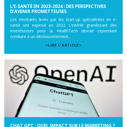
L’E-SANTÉ EN 2023-2024 : DES PERSPECTIVES
D’AVENIR PROMETTEUSES
Les montants levés par les start-up spécialisées en e-
santé ont explosé en 2022. L'intérêt grandissant des
investisseurs pour la HealthTech devrait cependant
conduire à un décloisonnement...
<LIRE L’ARTICLE>
CHAT GPT : QUEL IMPACT SUR LE MARKETING ?