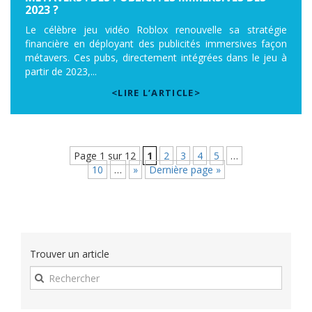
2023 ?
Le célèbre jeu vidéo Roblox renouvelle sa stratégie
financière en déployant des publicités immersives façon
métavers. Ces pubs, directement intégrées dans le jeu à
partir de 2023,...
<LIRE L’ARTICLE>
Page 1 sur 12
1
2
3
4
5
…
10
…
»
Dernière page »
Trouver un article