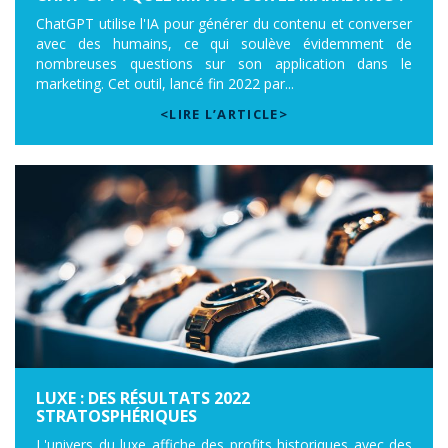
ChatGPT utilise l'IA pour générer du contenu et converser
avec des humains, ce qui soulève évidemment de
nombreuses questions sur son application dans le
marketing. Cet outil, lancé fin 2022 par...
<LIRE L’ARTICLE>
LUXE : DES RÉSULTATS 2022
STRATOSPHÉRIQUES
L'univers du luxe affiche des profits historiques avec des