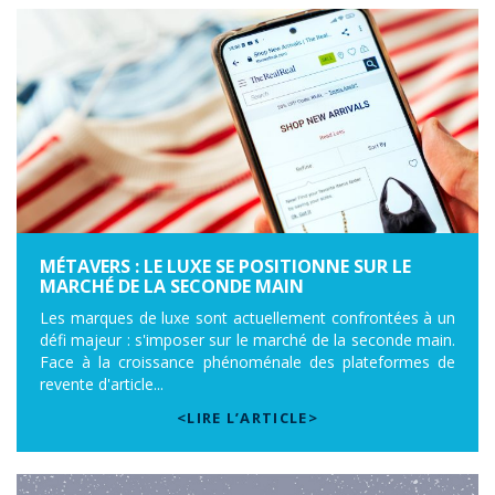
MÉTAVERS : LE LUXE SE POSITIONNE SUR LE
MARCHÉ DE LA SECONDE MAIN
Les marques de luxe sont actuellement confrontées à un
défi majeur : s'imposer sur le marché de la seconde main.
Face à la croissance phénoménale des plateformes de
revente d'article...
<LIRE L’ARTICLE>