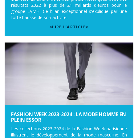
résultats 2022 à plus de 21 milliards d'euros pour le
groupe LVMH. Ce bilan exceptionnel s'explique par une
forte hausse de son activité...
<LIRE L’ARTICLE>
FASHION WEEK 2023-2024 : LA MODE HOMME EN
PLEIN ESSOR
Les collections 2023-2024 de la Fashion Week parisienne
illustrent le développement de la mode masculine. En