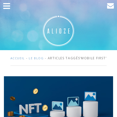
Accueil
Communication
Développement web
Acquisition de trafic
Clients
-
- ARTICLES TAGGÉS‘MOBILE FIRST’
ACCUEIL
LE BLOG
Blog
Contact