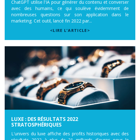
ChatGPT utilise l'IA pour générer du contenu et converser
avec des humains, ce qui soulève évidemment de
nombreuses questions sur son application dans le
marketing. Cet outil, lancé fin 2022 par...
<LIRE L’ARTICLE>
LUXE : DES RÉSULTATS 2022
STRATOSPHÉRIQUES
L'univers du luxe affiche des profits historiques avec des
résultats 2022 à plus de 21 milliards d'euros pour le