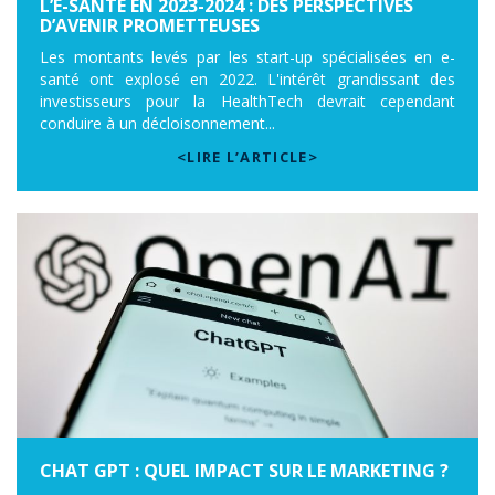
L’E-SANTÉ EN 2023-2024 : DES PERSPECTIVES
D’AVENIR PROMETTEUSES
Les montants levés par les start-up spécialisées en e-
santé ont explosé en 2022. L'intérêt grandissant des
investisseurs pour la HealthTech devrait cependant
conduire à un décloisonnement...
<LIRE L’ARTICLE>
CHAT GPT : QUEL IMPACT SUR LE MARKETING ?