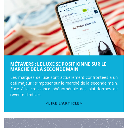
MÉTAVERS : LE LUXE SE POSITIONNE SUR LE
MARCHÉ DE LA SECONDE MAIN
Les marques de luxe sont actuellement confrontées à un
défi majeur : s'imposer sur le marché de la seconde main.
Face à la croissance phénoménale des plateformes de
revente d'article...
<LIRE L’ARTICLE>