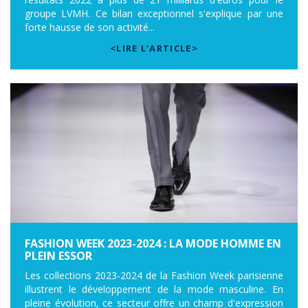
groupe LVMH. Ce bilan exceptionnel s'explique par une
forte hausse de son activité...
<LIRE L’ARTICLE>
FASHION WEEK 2023-2024 : LA MODE HOMME EN
PLEIN ESSOR
Les collections 2023-2024 de la Fashion Week parisienne
illustrent le développement de la mode masculine. En
pleine évolution, ce secteur offre un champ d'expression