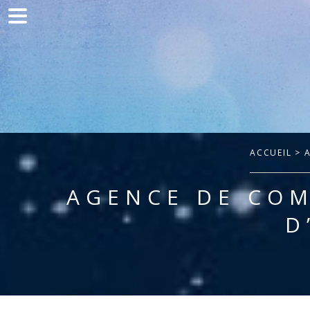
Accueil
Communication
Développement web
Acquisition de trafic
Clients
ACCUEIL
> A
Blog
AGENCE DE COM
Contact
D