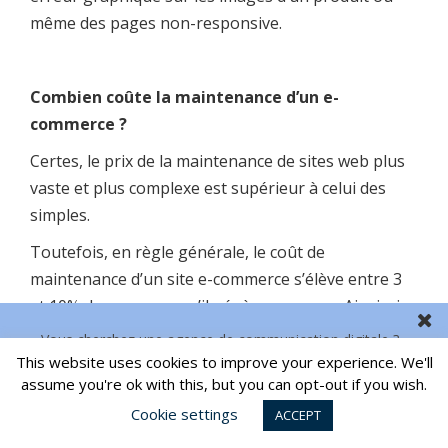
même des pages non-responsive.
Combien coûte la maintenance d’un e-
commerce ?
Certes, le prix de la maintenance de sites web plus
vaste et plus complexe est supérieur à celui des
simples.
Toutefois, en règle générale, le coût de
maintenance d’un site e-commerce s’élève entre 3
et 10% des revenus qu’il génère en un an. Ainsi, si
votre entreprise génère 1 million d’euros de
Vous cherchez une agence de communication digitale ?
revenus avec son e-shop, vous devriez vous
This website uses cookies to improve your experience. We'll
CONTACTEZ NOUS
assume you're ok with this, but you can opt-out if you wish.
attendre à dépenser au moins 30 000€ par an pour
le maintenir.
Cookie settings
ACCEPT