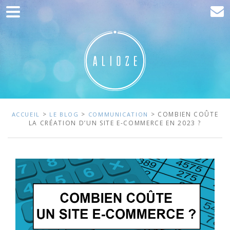
Accueil
Communication
Développement web
Acquisition de trafic
Clients
>
>
> COMBIEN COÛTE
ACCUEIL
LE BLOG
COMMUNICATION
LA CRÉATION D’UN SITE E-COMMERCE EN 2023 ?
Blog
Contact