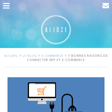
Accueil
Communication
Développement web
Acquisition de trafic
Clients
>
>
> 7 BONNES RAISONS DE
ACCUEIL
LE BLOG
E-COMMERCE
CONNECTER ERP ET E-COMMERCE
Blog
Contact