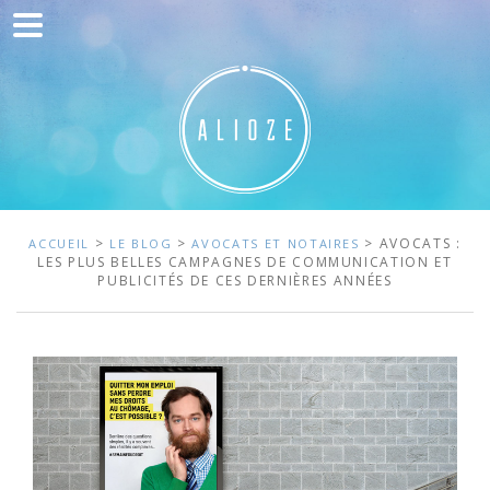
Accueil
Communication
Développement web
Acquisition de trafic
Clients
>
>
> AVOCATS :
ACCUEIL
LE BLOG
AVOCATS ET NOTAIRES
LES PLUS BELLES CAMPAGNES DE COMMUNICATION ET
PUBLICITÉS DE CES DERNIÈRES ANNÉES
Blog
Contact