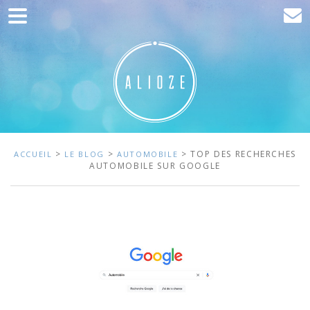
Accueil
Communication
Développement web
Acquisition de trafic
Clients
>
>
> TOP DES RECHERCHES
ACCUEIL
LE BLOG
AUTOMOBILE
AUTOMOBILE SUR GOOGLE
Blog
Contact