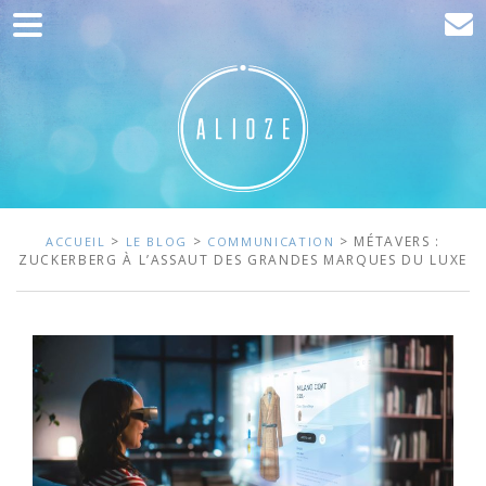
Accueil
Communication
Développement web
Acquisition de trafic
Clients
>
>
> MÉTAVERS :
ACCUEIL
LE BLOG
COMMUNICATION
ZUCKERBERG À L’ASSAUT DES GRANDES MARQUES DU LUXE
Blog
Contact