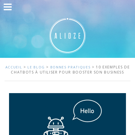
Accueil
Communication
Développement web
Acquisition de trafic
Clients
>
>
> 10 EXEMPLES DE
ACCUEIL
LE BLOG
BONNES PRATIQUES
CHATBOTS À UTILISER POUR BOOSTER SON BUSINESS
Blog
Contact