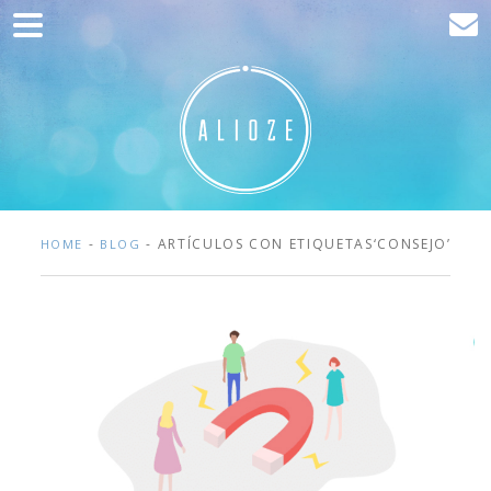
Home
Comunicación
Desarrollo web
Adquisición de tráfico
Clientes
-
- ARTÍCULOS CON ETIQUETAS‘CONSEJO’
HOME
BLOG
Blog
Contacto