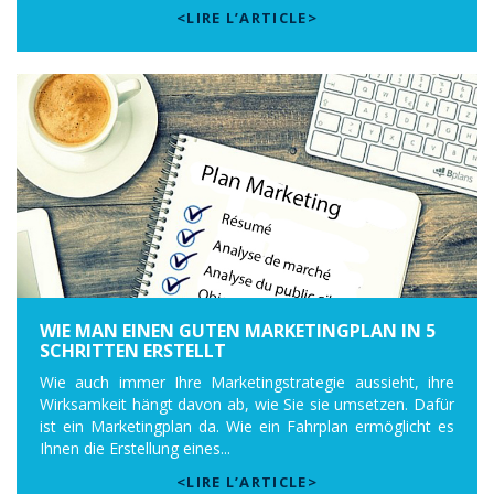
<LIRE L’ARTICLE>
WIE MAN EINEN GUTEN MARKETINGPLAN IN 5
SCHRITTEN ERSTELLT
Wie auch immer Ihre Marketingstrategie aussieht, ihre
Wirksamkeit hängt davon ab, wie Sie sie umsetzen. Dafür
ist ein Marketingplan da. Wie ein Fahrplan ermöglicht es
Ihnen die Erstellung eines...
<LIRE L’ARTICLE>