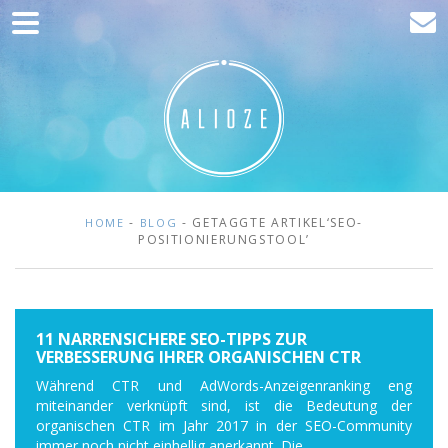
Home
Kommunikation
Entwicklung
Kunden
Blog
-
- GETAGGTE ARTIKEL‘SEO-
HOME
BLOG
POSITIONIERUNGSTOOL’
Kontakt
11 NARRENSICHERE SEO-TIPPS ZUR
VERBESSERUNG IHRER ORGANISCHEN CTR
Während CTR und AdWords-Anzeigenranking eng
miteinander verknüpft sind, ist die Bedeutung der
organischen CTR im Jahr 2017 in der SEO-Community
immer noch nicht einhellig anerkannt. Die...