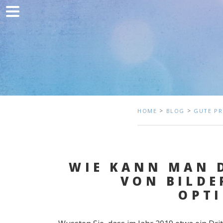
Home
Kommunikation
Entwicklung
Kunden
Blog
>
>
HOME
BLOG
GUTE PR
Kontakt
WIE KANN MAN 
VON BILDE
OPT