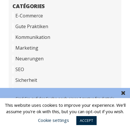
CATÉGORIES
E-Commerce
Gute Praktiken
Kommunikation
Marketing
Neuerungen
SEO
Sicherheit
Soziale Medien
Sind Sie auf der Suche nach einer Agentur für digitale
Technologien
This website uses cookies to improve your experience. We'll
Kommunikation?
KONTAKT
assume you're ok with this, but you can opt-out if you wish.
Werbung
Cookie settings
ACCEPT