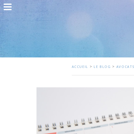
Accueil
Communication
Développement web
Acquisition de trafic
Clients
>
>
ACCUEIL
LE BLOG
AVOCATS
Blog
Contact