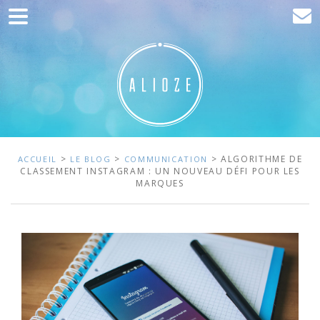
Accueil
Communication
Développement web
Acquisition de trafic
Clients
>
>
> ALGORITHME DE
ACCUEIL
LE BLOG
COMMUNICATION
CLASSEMENT INSTAGRAM : UN NOUVEAU DÉFI POUR LES
MARQUES
Blog
Contact