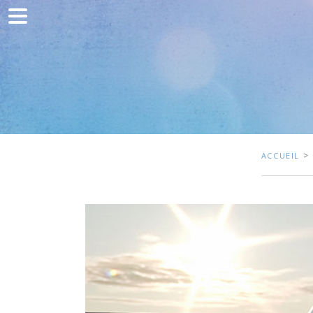
Accueil
Communication
Développement web
Acquisition de trafic
Clients
>
ACCUEIL
Blog
Contact