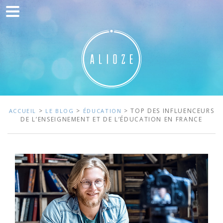
Accueil
Communication
Développement web
Acquisition de trafic
Clients
>
>
> TOP DES INFLUENCEURS
ACCUEIL
LE BLOG
ÉDUCATION
DE L’ENSEIGNEMENT ET DE L’ÉDUCATION EN FRANCE
Blog
Contact