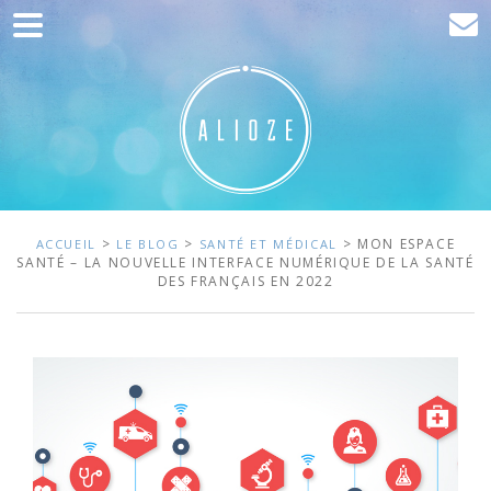
Accueil
Communication
Développement web
Acquisition de trafic
Clients
>
>
> MON ESPACE
ACCUEIL
LE BLOG
SANTÉ ET MÉDICAL
SANTÉ – LA NOUVELLE INTERFACE NUMÉRIQUE DE LA SANTÉ
DES FRANÇAIS EN 2022
Blog
Contact