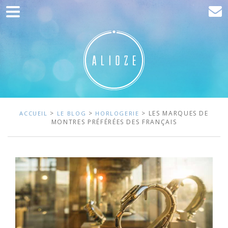
Accueil
Communication
Développement web
Acquisition de trafic
Clients
>
>
> LES MARQUES DE
ACCUEIL
LE BLOG
HORLOGERIE
MONTRES PRÉFÉRÉES DES FRANÇAIS
Blog
Contact