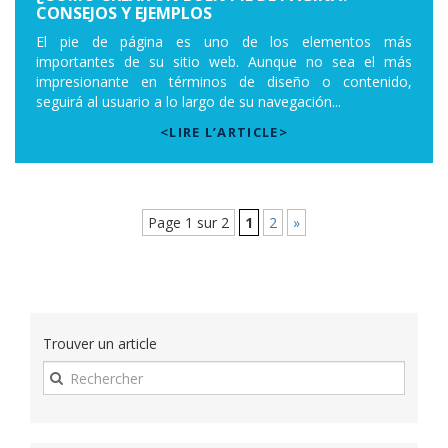
CONSEJOS Y EJEMPLOS
El pie de página es uno de los elementos más
importantes de su sitio web. Aunque no sea el más
impresionante en términos de diseño o contenido,
seguirá al usuario a lo largo de su navegación...
<LIRE L’ARTICLE>
Page 1 sur 2
1
2
»
Trouver un article