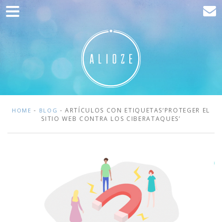
Home
Comunicación
Desarrollo web
Adquisición de tráfico
Clientes
-
- ARTÍCULOS CON ETIQUETAS‘PROTEGER EL
HOME
BLOG
SITIO WEB CONTRA LOS CIBERATAQUES’
Blog
Contacto