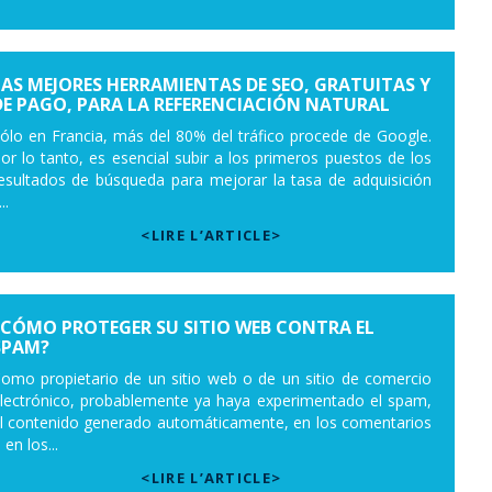
LAS MEJORES HERRAMIENTAS DE SEO, GRATUITAS Y
DE PAGO, PARA LA REFERENCIACIÓN NATURAL
ólo en Francia, más del 80% del tráfico procede de Google.
or lo tanto, es esencial subir a los primeros puestos de los
esultados de búsqueda para mejorar la tasa de adquisición
..
<LIRE L’ARTICLE>
¿CÓMO PROTEGER SU SITIO WEB CONTRA EL
SPAM?
omo propietario de un sitio web o de un sitio de comercio
lectrónico, probablemente ya haya experimentado el spam,
l contenido generado automáticamente, en los comentarios
 en los...
<LIRE L’ARTICLE>