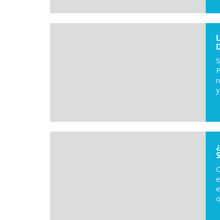
S
P
r
y.
C
e
e
o