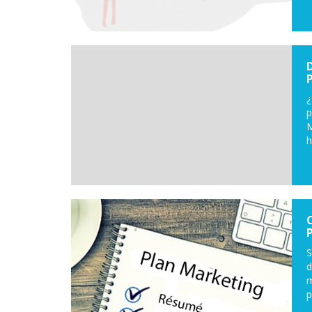
¿
p
M
h
S
d
m
p