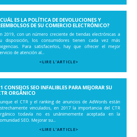
¿CUÁL ES LA POLÍTICA DE DEVOLUCIONES Y
REEMBOLSOS DE SU COMERCIO ELECTRÓNICO?
n 2019, con un número creciente de tiendas electrónicas a
u disposición, los consumidores tienen cada vez más
xigencias. Para satisfacerlos, hay que ofrecer el mejor
ervicio de atención al...
<LIRE L’ARTICLE>
11 CONSEJOS SEO INFALIBLES PARA MEJORAR SU
CTR ORGÁNICO
unque el CTR y el ranking de anuncios de AdWords están
strechamente vinculados, en 2017 la importancia del CTR
rgánico todavía no es unánimemente aceptada en la
omunidad SEO. Mejorar su...
<LIRE L’ARTICLE>