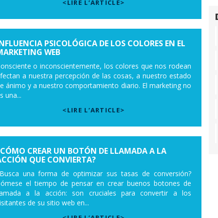
<LIRE L’ARTICLE>
INFLUENCIA PSICOLÓGICA DE LOS COLORES EN EL
MARKETING WEB
onsciente o inconscientemente, los colores que nos rodean
fectan a nuestra percepción de las cosas, a nuestro estado
e ánimo y a nuestro comportamiento diario. El marketing no
s una...
<LIRE L’ARTICLE>
¿CÓMO CREAR UN BOTÓN DE LLAMADA A LA
ACCIÓN QUE CONVIERTA?
Busca una forma de optimizar sus tasas de conversión?
ómese el tiempo de pensar en crear buenos botones de
lamada a la acción: son cruciales para convertir a los
isitantes de su sitio web en...
<LIRE L’ARTICLE>