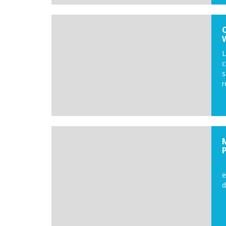
L
s
r
L
e
d