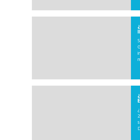
S
G
i
m
¿
2
s
D