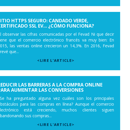
SITIO HTTPS SEGURO: CANDADO VERDE,
CERTIFICADO SSL EV… ¿CÓMO FUNCIONA?
l observar las cifras comunicadas por el Fevad Ni que decir
iene que el comercio electrónico francés va muy bien: En
015, las ventas online crecieron un 14,3%. En 2016, Fevad
revé que...
<LIRE L’ARTICLE>
REDUCIR LAS BARRERAS A LA COMPRA ONLINE
PARA AUMENTAR LAS CONVERSIONES
Se ha preguntado alguna vez cuáles son los principales
bstáculos para las compras en línea? Aunque el comercio
lectrónico está creciendo, muchos clientes siguen
bandonando sus compras...
<LIRE L’ARTICLE>