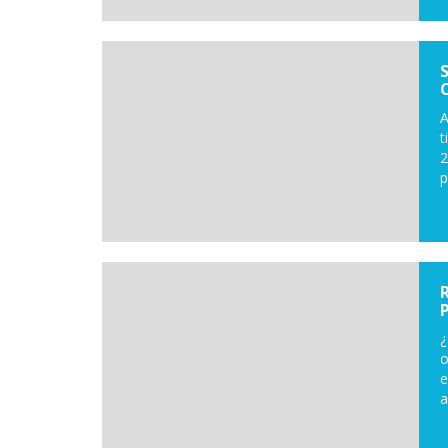
A
t
2
p
¿
o
e
a