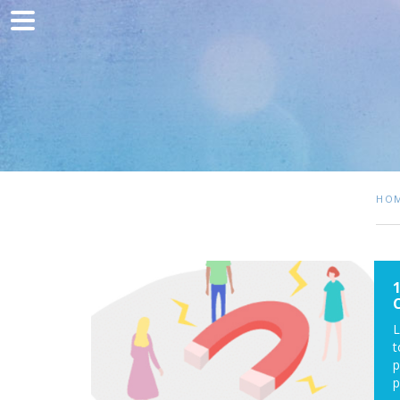
Home
Comunicación
Desarrollo web
Adquisición de tráfico
Clientes
HO
Blog
Contacto
L
t
p
p