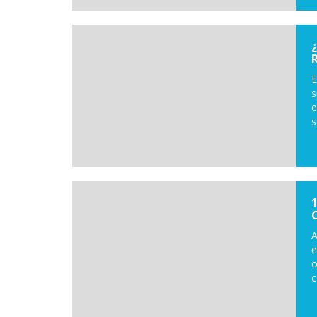
E
s
e
s
A
e
o
c