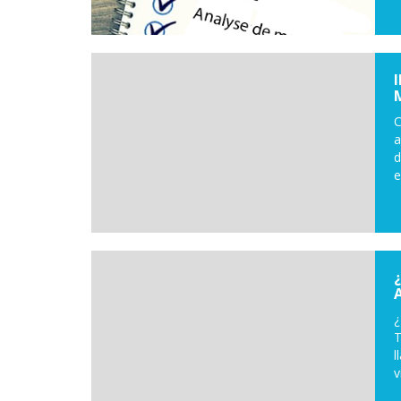
C
a
d
e
¿
T
l
v