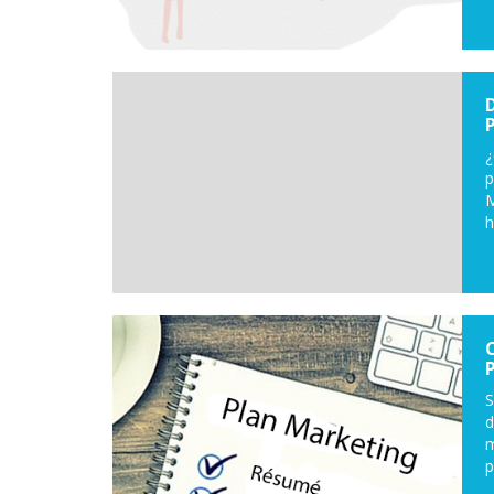
¿
p
M
h
S
d
m
p