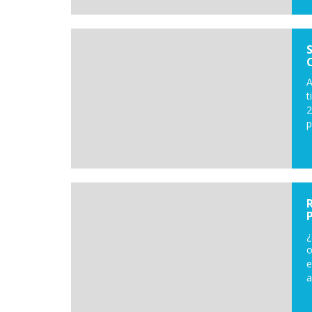
A
t
2
p
¿
o
e
a