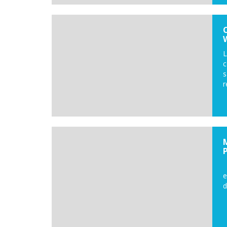
L
s
r
L
e
d