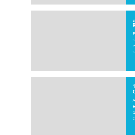
E
s
e
s
A
e
o
c