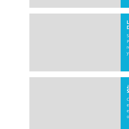
S
P
r
y.
C
e
e
o