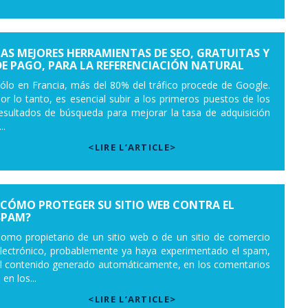
LAS MEJORES HERRAMIENTAS DE SEO, GRATUITAS Y
DE PAGO, PARA LA REFERENCIACIÓN NATURAL
ólo en Francia, más del 80% del tráfico procede de Google.
or lo tanto, es esencial subir a los primeros puestos de los
esultados de búsqueda para mejorar la tasa de adquisición
..
<LIRE L’ARTICLE>
¿CÓMO PROTEGER SU SITIO WEB CONTRA EL
SPAM?
omo propietario de un sitio web o de un sitio de comercio
lectrónico, probablemente ya haya experimentado el spam,
l contenido generado automáticamente, en los comentarios
 en los...
<LIRE L’ARTICLE>