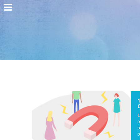
Home
Comunicación
Desarrollo web
Adquisición de tráfico
Clientes
Blog
Contacto
L
t
p
p