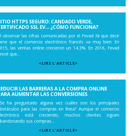
SITIO HTTPS SEGURO: CANDADO VERDE,
CERTIFICADO SSL EV… ¿CÓMO FUNCIONA?
l observar las cifras comunicadas por el Fevad Ni que decir
iene que el comercio electrónico francés va muy bien: En
015, las ventas online crecieron un 14,3%. En 2016, Fevad
revé que...
<LIRE L’ARTICLE>
REDUCIR LAS BARRERAS A LA COMPRA ONLINE
PARA AUMENTAR LAS CONVERSIONES
Se ha preguntado alguna vez cuáles son los principales
bstáculos para las compras en línea? Aunque el comercio
lectrónico está creciendo, muchos clientes siguen
bandonando sus compras...
<LIRE L’ARTICLE>