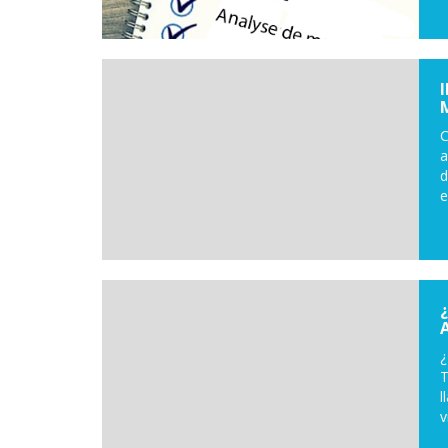
C
a
d
e
¿
T
l
v