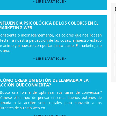
<LIRE L’ARTICLE>
INFLUENCIA PSICOLÓGICA DE LOS COLORES EN EL
MARKETING WEB
onsciente o inconscientemente, los colores que nos rodean
fectan a nuestra percepción de las cosas, a nuestro estado
e ánimo y a nuestro comportamiento diario. El marketing no
s una...
<LIRE L’ARTICLE>
¿CÓMO CREAR UN BOTÓN DE LLAMADA A LA
ACCIÓN QUE CONVIERTA?
Busca una forma de optimizar sus tasas de conversión?
ómese el tiempo de pensar en crear buenos botones de
lamada a la acción: son cruciales para convertir a los
isitantes de su sitio web en...
<LIRE L’ARTICLE>