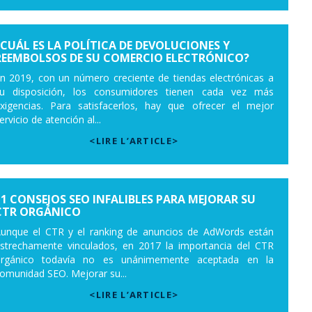
¿CUÁL ES LA POLÍTICA DE DEVOLUCIONES Y
REEMBOLSOS DE SU COMERCIO ELECTRÓNICO?
n 2019, con un número creciente de tiendas electrónicas a
u disposición, los consumidores tienen cada vez más
xigencias. Para satisfacerlos, hay que ofrecer el mejor
ervicio de atención al...
<LIRE L’ARTICLE>
11 CONSEJOS SEO INFALIBLES PARA MEJORAR SU
CTR ORGÁNICO
unque el CTR y el ranking de anuncios de AdWords están
strechamente vinculados, en 2017 la importancia del CTR
rgánico todavía no es unánimemente aceptada en la
omunidad SEO. Mejorar su...
<LIRE L’ARTICLE>