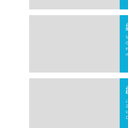
S
G
i
m
¿
2
s
D