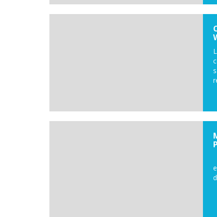
L
s
r
L
e
d