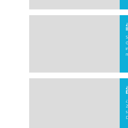
S
G
i
m
¿
2
s
D