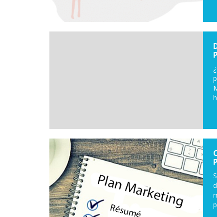
¿
p
M
h
S
d
m
p