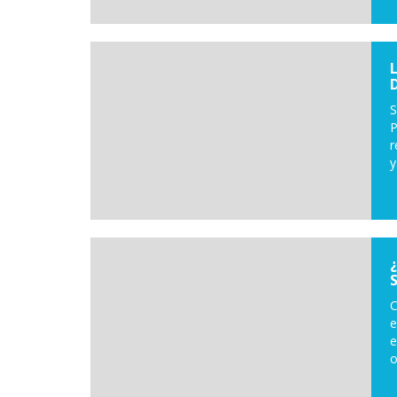
S
P
r
y.
C
e
e
o