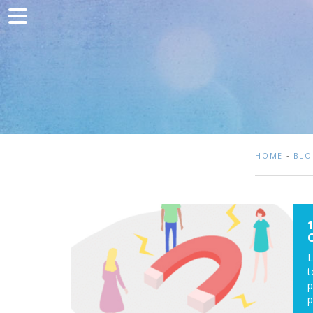
Home
Comunicación
Desarrollo web
Adquisición de tráfico
Clientes
-
HOME
BL
Blog
Contacto
L
t
p
p