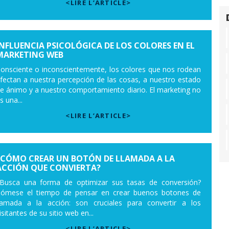
<LIRE L’ARTICLE>
INFLUENCIA PSICOLÓGICA DE LOS COLORES EN EL
MARKETING WEB
onsciente o inconscientemente, los colores que nos rodean
fectan a nuestra percepción de las cosas, a nuestro estado
e ánimo y a nuestro comportamiento diario. El marketing no
s una...
<LIRE L’ARTICLE>
¿CÓMO CREAR UN BOTÓN DE LLAMADA A LA
ACCIÓN QUE CONVIERTA?
Busca una forma de optimizar sus tasas de conversión?
ómese el tiempo de pensar en crear buenos botones de
lamada a la acción: son cruciales para convertir a los
isitantes de su sitio web en...
<LIRE L’ARTICLE>