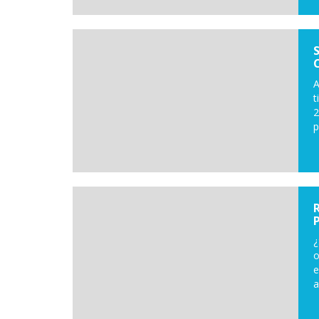
A
t
2
p
¿
o
e
a