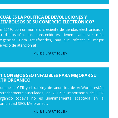
¿CUÁL ES LA POLÍTICA DE DEVOLUCIONES Y
REEMBOLSOS DE SU COMERCIO ELECTRÓNICO?
n 2019, con un número creciente de tiendas electrónicas a
u disposición, los consumidores tienen cada vez más
xigencias. Para satisfacerlos, hay que ofrecer el mejor
ervicio de atención al...
<LIRE L’ARTICLE>
11 CONSEJOS SEO INFALIBLES PARA MEJORAR SU
CTR ORGÁNICO
unque el CTR y el ranking de anuncios de AdWords están
strechamente vinculados, en 2017 la importancia del CTR
rgánico todavía no es unánimemente aceptada en la
omunidad SEO. Mejorar su...
<LIRE L’ARTICLE>