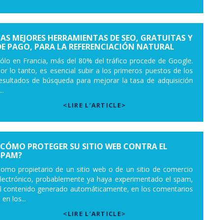
LAS MEJORES HERRAMIENTAS DE SEO, GRATUITAS Y
DE PAGO, PARA LA REFERENCIACIÓN NATURAL
ólo en Francia, más del 80% del tráfico procede de Google.
or lo tanto, es esencial subir a los primeros puestos de los
esultados de búsqueda para mejorar la tasa de adquisición
..
<LIRE L’ARTICLE>
¿CÓMO PROTEGER SU SITIO WEB CONTRA EL
SPAM?
omo propietario de un sitio web o de un sitio de comercio
lectrónico, probablemente ya haya experimentado el spam,
l contenido generado automáticamente, en los comentarios
 en los...
<LIRE L’ARTICLE>