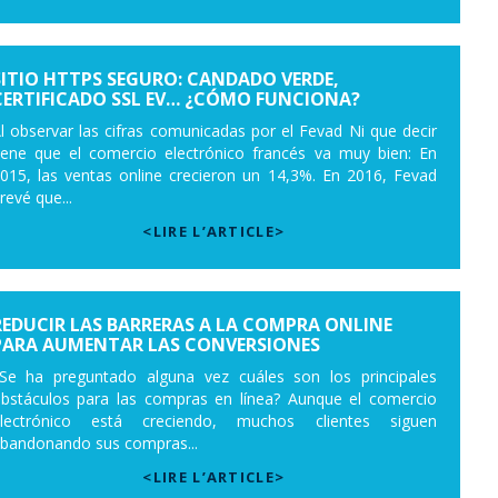
SITIO HTTPS SEGURO: CANDADO VERDE,
CERTIFICADO SSL EV… ¿CÓMO FUNCIONA?
l observar las cifras comunicadas por el Fevad Ni que decir
iene que el comercio electrónico francés va muy bien: En
015, las ventas online crecieron un 14,3%. En 2016, Fevad
revé que...
<LIRE L’ARTICLE>
REDUCIR LAS BARRERAS A LA COMPRA ONLINE
PARA AUMENTAR LAS CONVERSIONES
Se ha preguntado alguna vez cuáles son los principales
bstáculos para las compras en línea? Aunque el comercio
lectrónico está creciendo, muchos clientes siguen
bandonando sus compras...
<LIRE L’ARTICLE>