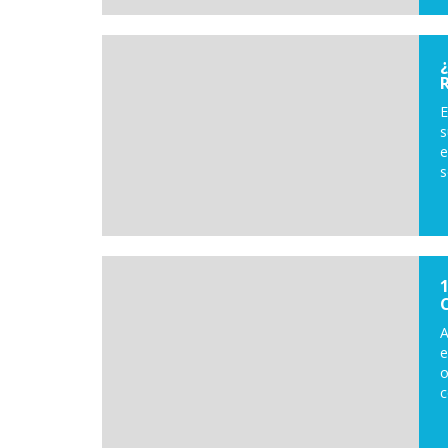
E
s
e
s
A
e
o
c