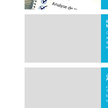
C
a
d
e
¿
T
l
v