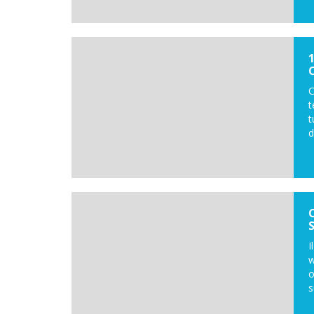
C
t
t
d
I
w
o
s