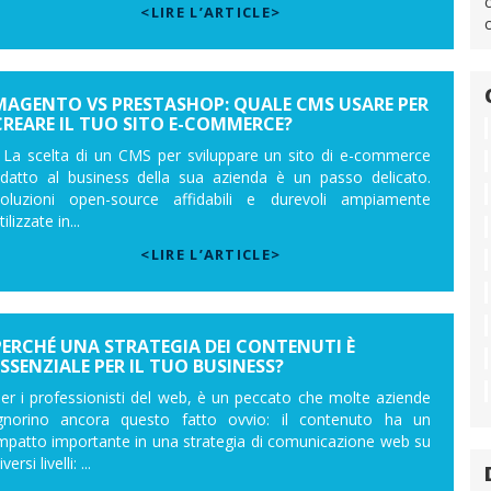
<LIRE L’ARTICLE>
MAGENTO VS PRESTASHOP: QUALE CMS USARE PER
CREARE IL TUO SITO E-COMMERCE?
a scelta di un CMS per sviluppare un sito di e-commerce
datto al business della sua azienda è un passo delicato.
oluzioni open-source affidabili e durevoli ampiamente
tilizzate in...
<LIRE L’ARTICLE>
PERCHÉ UNA STRATEGIA DEI CONTENUTI È
ESSENZIALE PER IL TUO BUSINESS?
er i professionisti del web, è un peccato che molte aziende
gnorino ancora questo fatto ovvio: il contenuto ha un
mpatto importante in una strategia di comunicazione web su
iversi livelli: ...