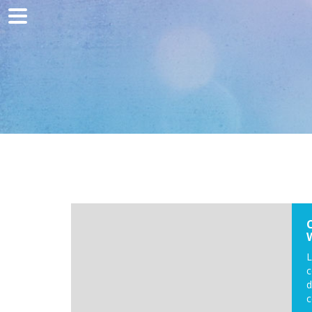
Home
Comunicazione
Sviluppo web
Acquisizione del traffico
Clienti
Blog
Contatta
L
c
d
c