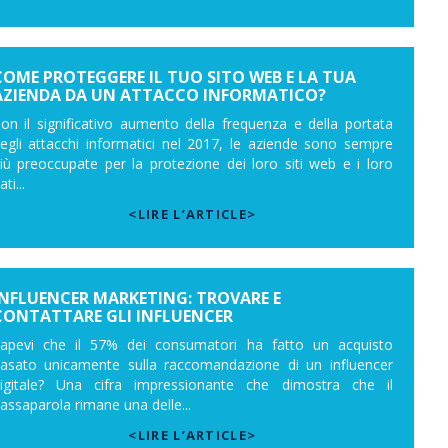
COME PROTEGGERE IL TUO SITO WEB E LA TUA
AZIENDA DA UN ATTACCO INFORMATICO?
on il significativo aumento della frequenza e della portata
egli attacchi informatici nel 2017, le aziende sono sempre
iù preoccupate per la protezione dei loro siti web e i loro
ati...
<LIRE L’ARTICLE>
INFLUENCER MARKETING: TROVARE E
CONTATTARE GLI INFLUENCER
apevi che il 57% dei consumatori ha fatto un acquisto
asato unicamente sulla raccomandazione di un influencer
igitale? Una cifra impressionante che dimostra che il
assaparola rimane una delle...
<LIRE L’ARTICLE>