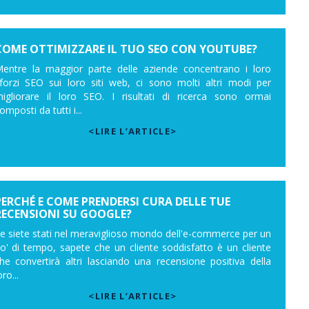
COME OTTIMIZZARE IL TUO SEO CON YOUTUBE?
entre la maggior parte delle aziende concentrano i loro
forzi SEO sui loro siti web, ci sono molti altri modi per
igliorare il loro SEO. I risultati di ricerca sono ormai
omposti da tutti i...
<LIRE L’ARTICLE>
PERCHÉ E COME PRENDERSI CURA DELLE TUE
RECENSIONI SU GOOGLE?
e siete stati nel meraviglioso mondo dell'e-commerce per un
o' di tempo, sapete che un cliente soddisfatto è un cliente
he convertirà altri lasciando una recensione positiva della
oro...
<LIRE L’ARTICLE>