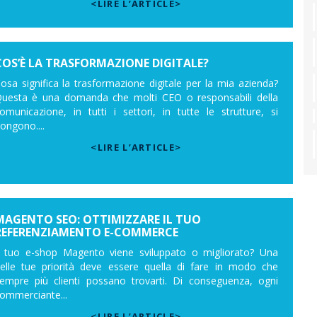
<LIRE L’ARTICLE>
COS’È LA TRASFORMAZIONE DIGITALE?
osa significa la trasformazione digitale per la mia azienda?
uesta è una domanda che molti CEO o responsabili della
omunicazione, in tutti i settori, in tutte le strutture, si
ongono....
<LIRE L’ARTICLE>
MAGENTO SEO: OTTIMIZZARE IL TUO
REFERENZIAMENTO E-COMMERCE
l tuo e-shop Magento viene sviluppato o migliorato? Una
elle tue priorità deve essere quella di fare in modo che
empre più clienti possano trovarti. Di conseguenza, ogni
ommerciante...
<LIRE L’ARTICLE>