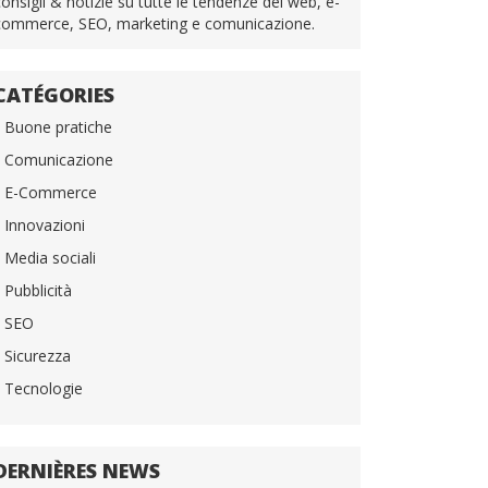
consigli & notizie su tutte le tendenze del web, e-
commerce, SEO, marketing e comunicazione.
CATÉGORIES
Buone pratiche
Comunicazione
E-Commerce
Innovazioni
Media sociali
Pubblicità
SEO
Sicurezza
Tecnologie
DERNIÈRES NEWS