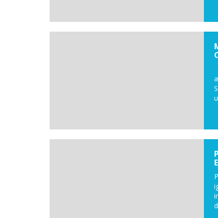
L
a
S
u
P
i
i
d