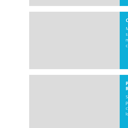
M
s
m
c
S
p
c
l