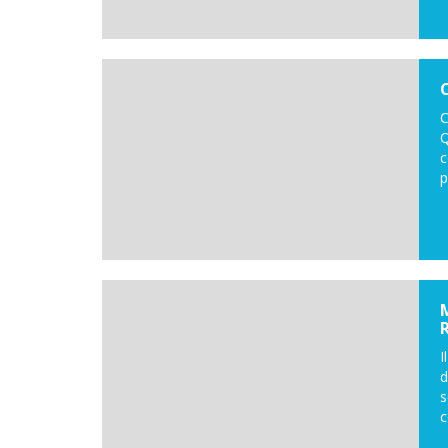
C
Q
c
p
I
d
s
c