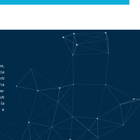
ne,
cia
rti
una
ow-
uti
 la
o e