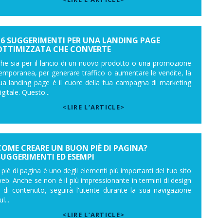
16 SUGGERIMENTI PER UNA LANDING PAGE
OTTIMIZZATA CHE CONVERTE
he sia per il lancio di un nuovo prodotto o una promozione
emporanea, per generare traffico o aumentare le vendite, la
ua landing page è il cuore della tua campagna di marketing
igitale. Questo...
<LIRE L’ARTICLE>
COME CREARE UN BUON PIÈ DI PAGINA?
SUGGERIMENTI ED ESEMPI
l piè di pagina è uno degli elementi più importanti del tuo sito
eb. Anche se non è il più impressionante in termini di design
 di contenuto, seguirà l'utente durante la sua navigazione
ul...
<LIRE L’ARTICLE>