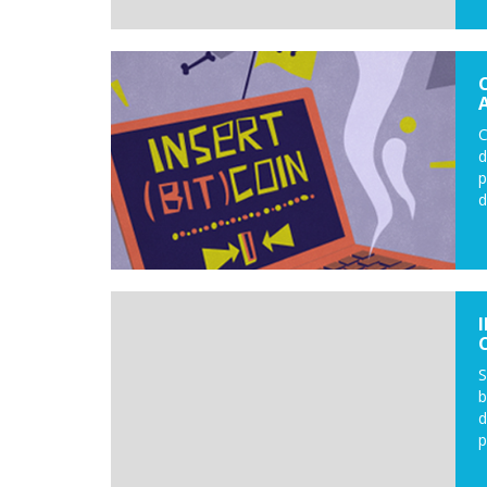
C
d
p
d
S
b
d
p