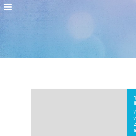
Home
Kommunikation
Entwicklung
Kunden
Blog
Kontakt
W
v
2
a