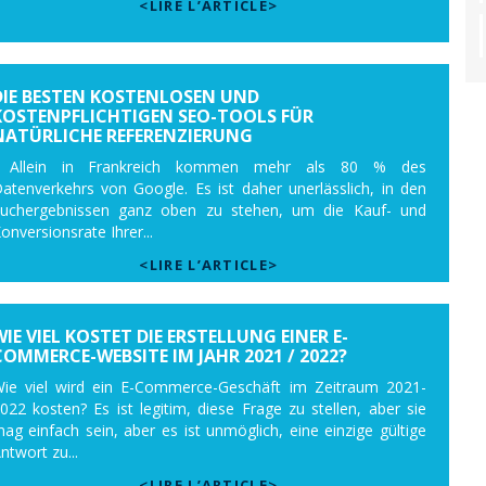
<LIRE L’ARTICLE>
DIE BESTEN KOSTENLOSEN UND
KOSTENPFLICHTIGEN SEO-TOOLS FÜR
NATÜRLICHE REFERENZIERUNG
. Allein in Frankreich kommen mehr als 80 % des
atenverkehrs von Google. Es ist daher unerlässlich, in den
uchergebnissen ganz oben zu stehen, um die Kauf- und
onversionsrate Ihrer...
<LIRE L’ARTICLE>
WIE VIEL KOSTET DIE ERSTELLUNG EINER E-
COMMERCE-WEBSITE IM JAHR 2021 / 2022?
ie viel wird ein E-Commerce-Geschäft im Zeitraum 2021-
022 kosten? Es ist legitim, diese Frage zu stellen, aber sie
ag einfach sein, aber es ist unmöglich, eine einzige gültige
ntwort zu...
<LIRE L’ARTICLE>