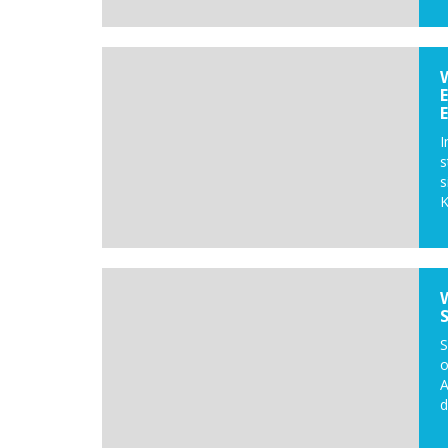
I
s
s
K
S
o
A
d