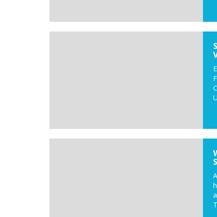
E
F
C
U
A
a
T