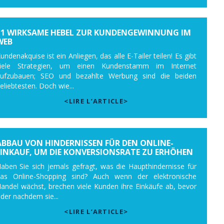
11 WIRKSAME HEBEL ZUR KUNDENGEWINNUNG IM
WEB
undenakquise ist ein Anliegen, das alle E-Tailer teilen! Es gibt
iele Strategien, um einen Kundenstamm im Internet
ufzubauen; SEO und bezahlte Werbung sind die beiden
eliebtesten. Doch wie...
<LIRE L’ARTICLE>
ABBAU VON HINDERNISSEN FÜR DEN ONLINE-
EINKAUF, UM DIE KONVERSIONSRATE ZU ERHÖHEN
aben Sie sich jemals gefragt, was die Haupthindernisse für
as Online-Shopping sind? Auch wenn der elektronische
andel wächst, brechen viele Kunden ihre Einkäufe ab, bevor
der nachdem sie...
<LIRE L’ARTICLE>