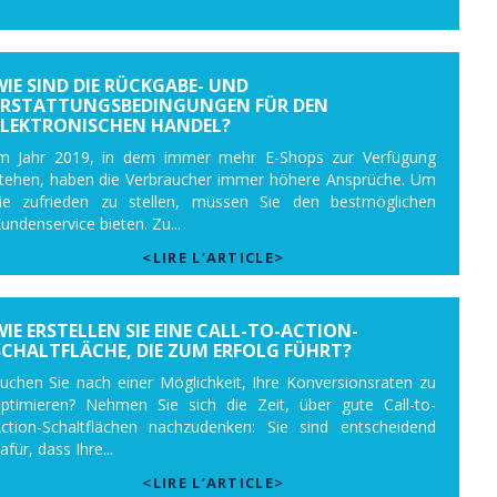
WIE SIND DIE RÜCKGABE- UND
ERSTATTUNGSBEDINGUNGEN FÜR DEN
ELEKTRONISCHEN HANDEL?
m Jahr 2019, in dem immer mehr E-Shops zur Verfügung
tehen, haben die Verbraucher immer höhere Ansprüche. Um
ie zufrieden zu stellen, müssen Sie den bestmöglichen
undenservice bieten. Zu...
<LIRE L’ARTICLE>
WIE ERSTELLEN SIE EINE CALL-TO-ACTION-
SCHALTFLÄCHE, DIE ZUM ERFOLG FÜHRT?
uchen Sie nach einer Möglichkeit, Ihre Konversionsraten zu
ptimieren? Nehmen Sie sich die Zeit, über gute Call-to-
ction-Schaltflächen nachzudenken: Sie sind entscheidend
afür, dass Ihre...
<LIRE L’ARTICLE>