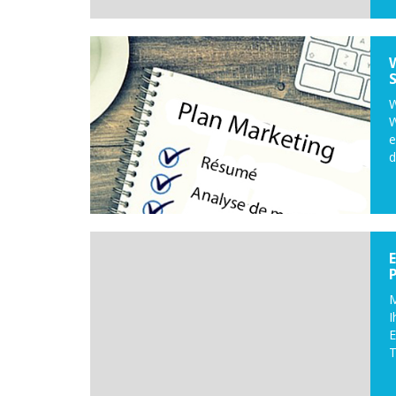
W
W
e
d
M
E
T