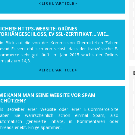
<LIRE L’ARTICLE>
SICHERE HTTPS-WEBSITE: GRÜNES
VORHÄNGESCHLOSS, EV SSL-ZERTIFIKAT… WIE...
in Blick auf die von der Kommission übermittelten Zahlen
evad Es versteht sich von selbst, dass der französische E-
ommerce sehr gut läuft: Im Jahr 2015 wuchs der Online-
msatz um 14,3...
<LIRE L’ARTICLE>
WIE KANN MAN SEINE WEBSITE VOR SPAM
SCHÜTZEN?
ls Betreiber einer Website oder einer E-Commerce-Site
haben Sie wahrscheinlich schon einmal Spam, also
utomatisch generierte Inhalte, in Kommentaren oder
hreads erlebt. Einige Spammer...