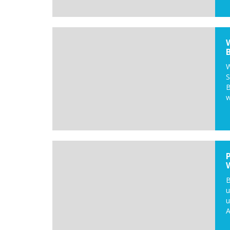
W
S
B
w
B
u
u
A