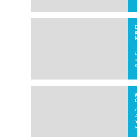
D
S
K
W
2
m
A