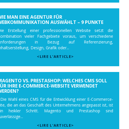
WIE MAN EINE AGENTUR FÜR
WEBKOMMUNIKATION AUSWÄHLT – 9 PUNKTE
ie Erstellung einer professionellen Website setzt die
ombination vieler Fachgebiete voraus, um verschiedene
Anforderungen in Bezug auf Referenzierung,
nhaltserstellung, Design, Grafik oder...
<LIRE L’ARTICLE>
MAGENTO VS. PRESTASHOP: WELCHES CMS SOLL
FÜR IHRE E-COMMERCE-WEBSITE VERWENDET
WERDEN?
ie Wahl eines CMS für die Entwicklung einer E-Commerce-
ite, die an das Geschäft des Unternehmens angepasst ist, ist
ein heikler Schritt. Magento und Prestashop sind
uverlässige...
<LIRE L’ARTICLE>