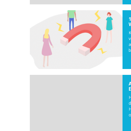
K
v
a
b
H
d
H
o