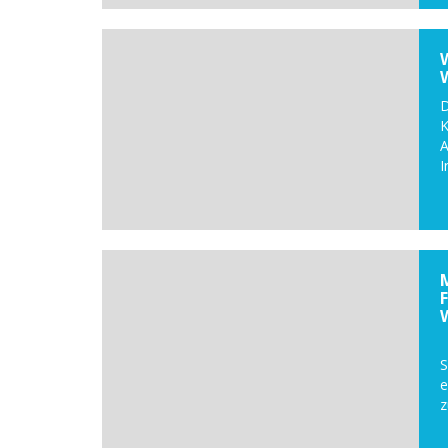
D
K
I
D
S
z