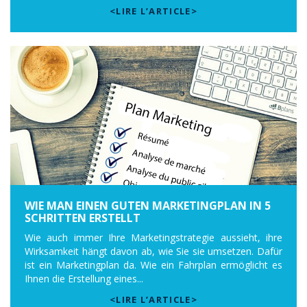
<LIRE L’ARTICLE>
WIE MAN EINEN GUTEN MARKETINGPLAN IN 5
SCHRITTEN ERSTELLT
Wie auch immer Ihre Marketingstrategie aussieht, ihre
Wirksamkeit hängt davon ab, wie Sie sie umsetzen. Dafür
ist ein Marketingplan da. Wie ein Fahrplan ermöglicht es
Ihnen die Erstellung eines...
<LIRE L’ARTICLE>