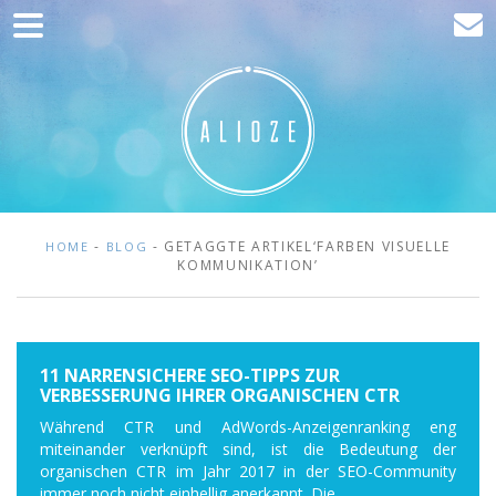
Home
Kommunikation
Entwicklung
Kunden
Blog
-
- GETAGGTE ARTIKEL‘FARBEN VISUELLE
HOME
BLOG
KOMMUNIKATION’
Kontakt
11 NARRENSICHERE SEO-TIPPS ZUR
VERBESSERUNG IHRER ORGANISCHEN CTR
Während CTR und AdWords-Anzeigenranking eng
miteinander verknüpft sind, ist die Bedeutung der
organischen CTR im Jahr 2017 in der SEO-Community
immer noch nicht einhellig anerkannt. Die...