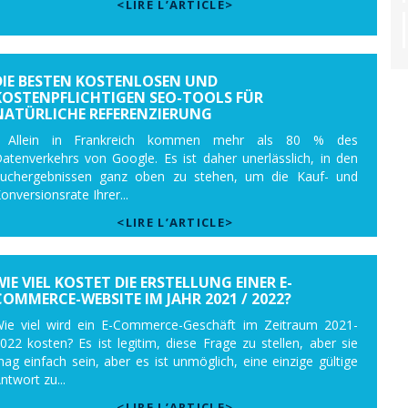
<LIRE L’ARTICLE>
DIE BESTEN KOSTENLOSEN UND
KOSTENPFLICHTIGEN SEO-TOOLS FÜR
NATÜRLICHE REFERENZIERUNG
. Allein in Frankreich kommen mehr als 80 % des
atenverkehrs von Google. Es ist daher unerlässlich, in den
uchergebnissen ganz oben zu stehen, um die Kauf- und
onversionsrate Ihrer...
<LIRE L’ARTICLE>
WIE VIEL KOSTET DIE ERSTELLUNG EINER E-
COMMERCE-WEBSITE IM JAHR 2021 / 2022?
ie viel wird ein E-Commerce-Geschäft im Zeitraum 2021-
022 kosten? Es ist legitim, diese Frage zu stellen, aber sie
ag einfach sein, aber es ist unmöglich, eine einzige gültige
ntwort zu...
<LIRE L’ARTICLE>