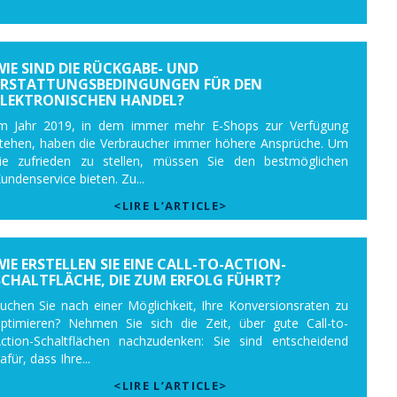
WIE SIND DIE RÜCKGABE- UND
ERSTATTUNGSBEDINGUNGEN FÜR DEN
ELEKTRONISCHEN HANDEL?
m Jahr 2019, in dem immer mehr E-Shops zur Verfügung
tehen, haben die Verbraucher immer höhere Ansprüche. Um
ie zufrieden zu stellen, müssen Sie den bestmöglichen
undenservice bieten. Zu...
<LIRE L’ARTICLE>
WIE ERSTELLEN SIE EINE CALL-TO-ACTION-
SCHALTFLÄCHE, DIE ZUM ERFOLG FÜHRT?
uchen Sie nach einer Möglichkeit, Ihre Konversionsraten zu
ptimieren? Nehmen Sie sich die Zeit, über gute Call-to-
ction-Schaltflächen nachzudenken: Sie sind entscheidend
afür, dass Ihre...
<LIRE L’ARTICLE>