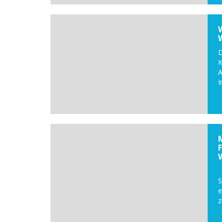
D
K
I
D
S
z