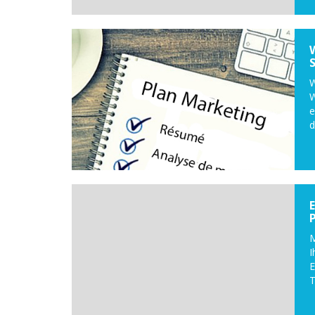
W
W
e
d
M
E
T