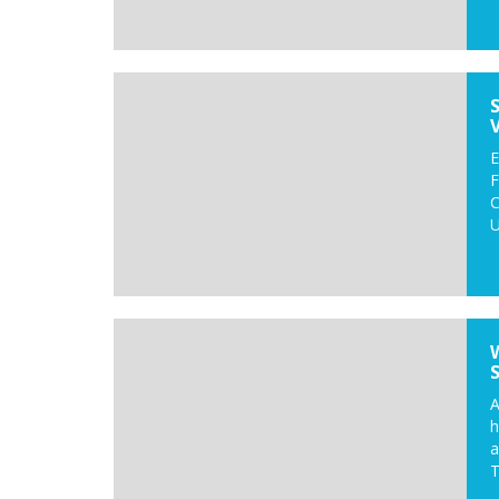
E
F
C
U
A
a
T