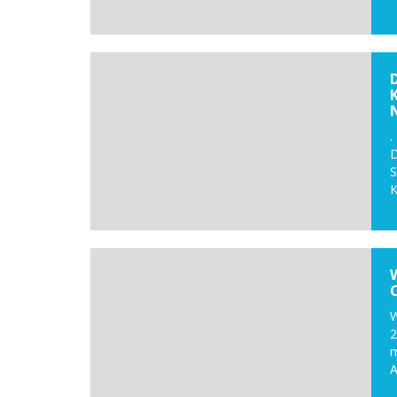
D
S
K
W
2
m
A