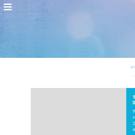
Home
Kommunikation
Entwicklung
Kunden
Blog
H
Kontakt
W
v
2
a