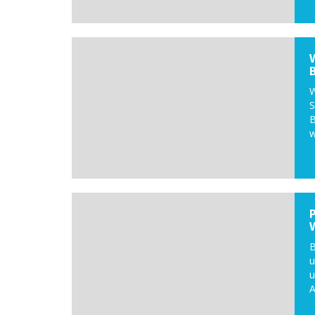
W
S
B
w
B
u
u
A