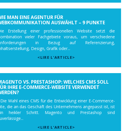
WIE MAN EINE AGENTUR FÜR
WEBKOMMUNIKATION AUSWÄHLT – 9 PUNKTE
ie Erstellung einer professionellen Website setzt die
ombination vieler Fachgebiete voraus, um verschiedene
Anforderungen in Bezug auf Referenzierung,
nhaltserstellung, Design, Grafik oder...
<LIRE L’ARTICLE>
MAGENTO VS. PRESTASHOP: WELCHES CMS SOLL
FÜR IHRE E-COMMERCE-WEBSITE VERWENDET
WERDEN?
ie Wahl eines CMS für die Entwicklung einer E-Commerce-
ite, die an das Geschäft des Unternehmens angepasst ist, ist
ein heikler Schritt. Magento und Prestashop sind
uverlässige...
<LIRE L’ARTICLE>