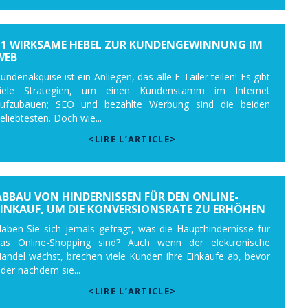
11 WIRKSAME HEBEL ZUR KUNDENGEWINNUNG IM
WEB
undenakquise ist ein Anliegen, das alle E-Tailer teilen! Es gibt
iele Strategien, um einen Kundenstamm im Internet
ufzubauen; SEO und bezahlte Werbung sind die beiden
eliebtesten. Doch wie...
<LIRE L’ARTICLE>
ABBAU VON HINDERNISSEN FÜR DEN ONLINE-
EINKAUF, UM DIE KONVERSIONSRATE ZU ERHÖHEN
aben Sie sich jemals gefragt, was die Haupthindernisse für
as Online-Shopping sind? Auch wenn der elektronische
andel wächst, brechen viele Kunden ihre Einkäufe ab, bevor
der nachdem sie...
<LIRE L’ARTICLE>