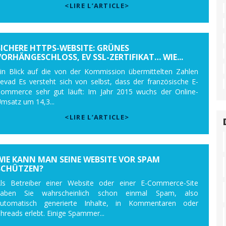
<LIRE L’ARTICLE>
SICHERE HTTPS-WEBSITE: GRÜNES
VORHÄNGESCHLOSS, EV SSL-ZERTIFIKAT… WIE...
in Blick auf die von der Kommission übermittelten Zahlen
evad Es versteht sich von selbst, dass der französische E-
ommerce sehr gut läuft: Im Jahr 2015 wuchs der Online-
msatz um 14,3...
<LIRE L’ARTICLE>
WIE KANN MAN SEINE WEBSITE VOR SPAM
SCHÜTZEN?
ls Betreiber einer Website oder einer E-Commerce-Site
haben Sie wahrscheinlich schon einmal Spam, also
utomatisch generierte Inhalte, in Kommentaren oder
hreads erlebt. Einige Spammer...