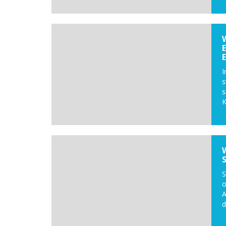
I
s
s
K
S
o
A
d