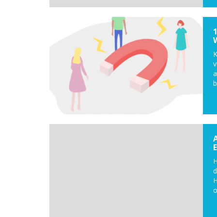
K
v
a
b
H
d
H
o