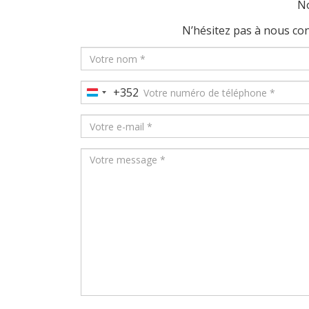
No
N’hésitez pas à nous co
+352
Luxembourg
+352