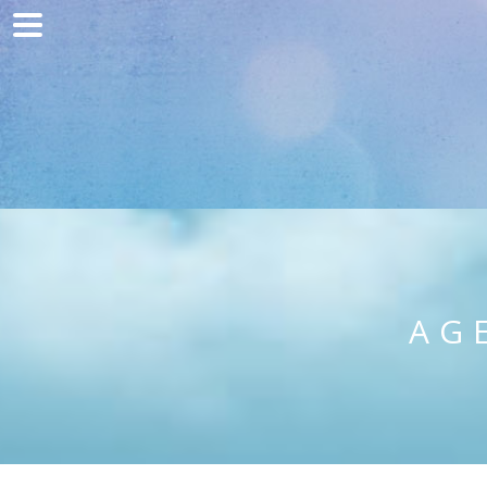
Home
Communication
Production web
Acquisition
Clients
Blog
AG
Contact