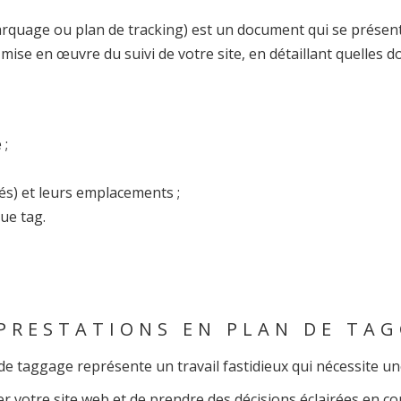
arquage ou plan de tracking) est un document qui se présen
 mise en œuvre du suivi de votre site, en détaillant quelles 
 ;
és) et leurs emplacements ;
ue tag.
PRESTATIONS EN PLAN DE TA
 de taggage représente un travail fastidieux qui nécessite u
er votre site web et de prendre des décisions éclairées en c