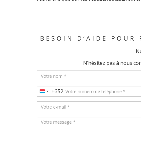
BESOIN D’AIDE POUR
No
N’hésitez pas à nous co
+352
Luxembourg
+352