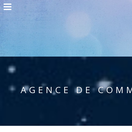
Home
Communication
Production web
Acquisition
Clients
Blog
AGENCE DE COMM
Contact