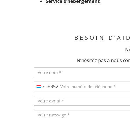
Service d’hébergement
.
BESOIN D’AI
No
N’hésitez pas à nous co
+352
Luxembourg
+352