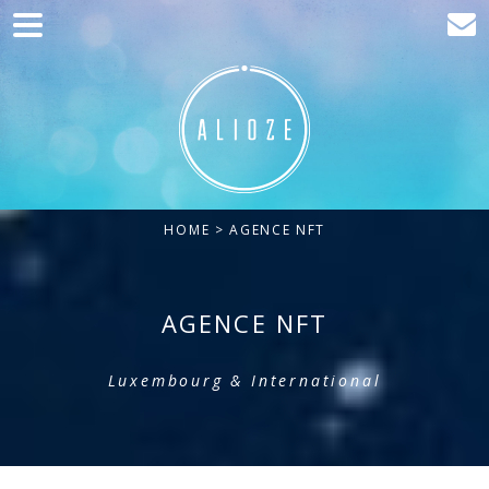
Home
Communication
Production web
Acquisition
HOME
> AGENCE NFT
Clients
Blog
AGENCE NFT
Contact
Luxembourg & International