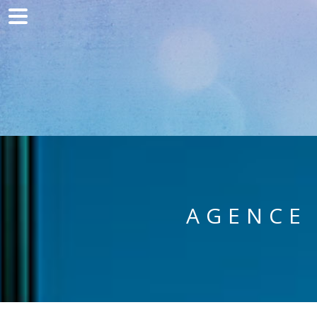
Home
Communication
Production web
Acquisition
Clients
Blog
AGENCE 
Contact