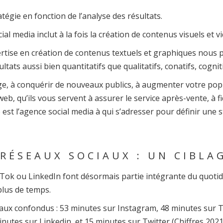
atégie en fonction de l’analyse des résultats.
 media inclut à la fois la création de contenus visuels et vid
rtise en création de contenus textuels et graphiques nous p
ltats aussi bien quantitatifs que qualitatifs, conatifs, cognit
e, à conquérir de nouveaux publics, à augmenter votre popu
b, qu’ils vous servent à assurer le service après-vente, à f
 est l’agence social media à qui s’adresser pour définir une s
 RÉSEAUX SOCIAUX : UN CIBLA
kTok ou LinkedIn font désormais partie intégrante du quotidi
lus de temps.
aux confondus : 53 minutes sur Instagram, 48 minutes sur 
nutes sur Linkedin, et 15 minutes sur Twitter (Chiffres 2021