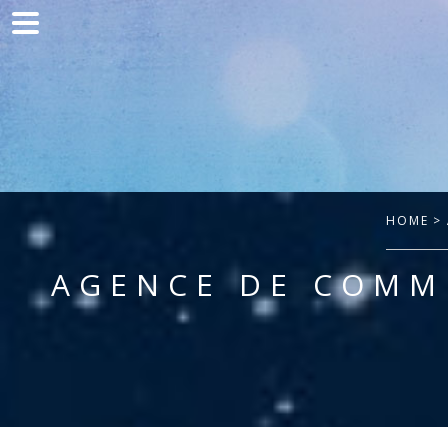
Home
Communication
Production web
Acquisition
Clients
HOME
> 
Blog
AGENCE DE COMMU
Contact