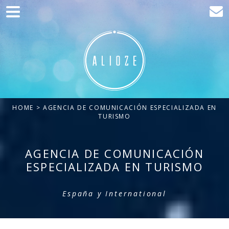
Home
Comunicación
Desarrollo web
Adquisición de tráfico
HOME
> AGENCIA DE COMUNICACIÓN ESPECIALIZADA EN
Clientes
TURISMO
Blog
AGENCIA DE COMUNICACIÓN
Contacto
ESPECIALIZADA EN TURISMO
España y International