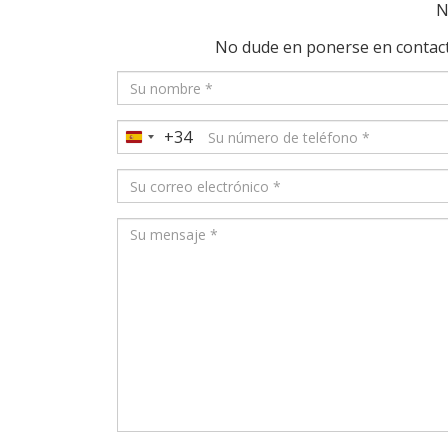
N
No dude en ponerse en contact
+34
Spain
+34