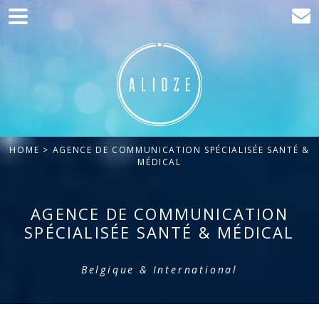
Home
Communication
Production web
Acquisition
HOME
> AGENCE DE COMMUNICATION SPÉCIALISÉE SANTÉ &
Clients
MÉDICAL
Blog
AGENCE DE COMMUNICATION
Contact
SPÉCIALISÉE SANTÉ & MÉDICAL
Belgique & International