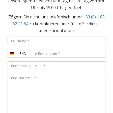
Unsere Agentur ist von Montag bis Freitag von 9:30
Uhr bis 19:00 Uhr geöffnet.
Zögern Sie nicht, uns telefonisch unter
+33 (0) 1 83
62 21 84
zu kontaktieren oder füllen Sie dieses
kurze Formular aus:
+49
Germany
+49