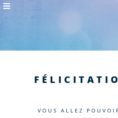
Home
Communication
Production web
Acquisition
Clients
Blog
FÉLICITATI
Contact
VOUS ALLEZ POUVOI