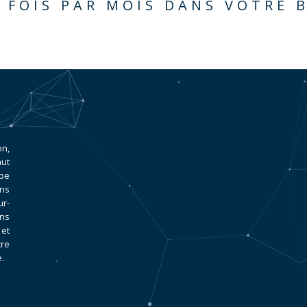
 FOIS PAR MOIS DANS VOTRE 
on,
aut
ipe
ans
r-
ans
et
tre
.