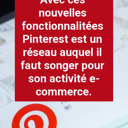
nouvelles 
fonctionnalitées 
Pinterest est un 
réseau auquel il 
faut songer pour 
son activité e-
commerce.