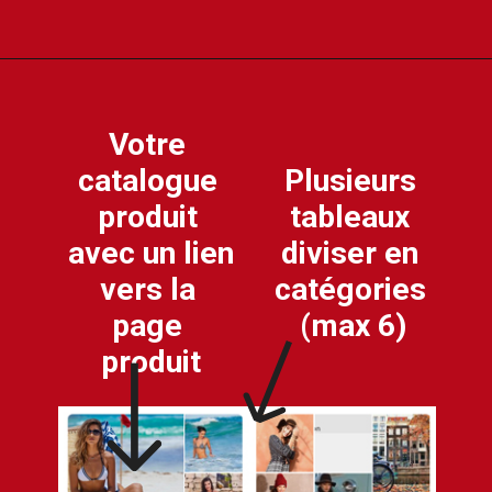
Votre 
Plusieurs 
catalogue 
tableaux 
produit 
diviser en 
avec un lien 
catégories 
vers la 
(max 6)
page 
produit