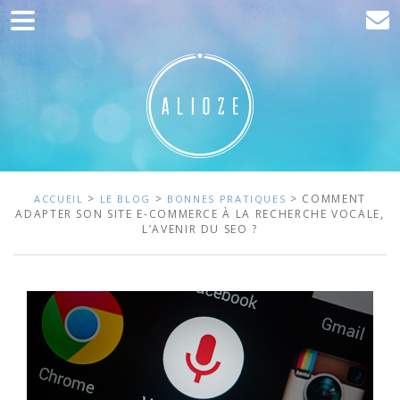
Accueil
Communication
Développement web
Acquisition de trafic
Clients
>
>
> COMMENT
ACCUEIL
LE BLOG
BONNES PRATIQUES
ADAPTER SON SITE E-COMMERCE À LA RECHERCHE VOCALE,
L’AVENIR DU SEO ?
Blog
Contact