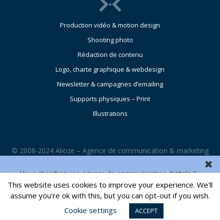
Production vidéo & motion design
Shooting photo
Rédaction de contenu
Logo, charte graphique & webdesign
Newsletter & campagnes d’emailing
Supports physiques – Print
Illustrations
© 2008-2024 Alioze – Agence de communication & marketing
digital – France – Paris |
Mentions légales
|
CGU
Vous cherchez une agence de communication digitale ?
This website uses cookies to improve your experience. We'll
CONTACTEZ NOUS
assume you're ok with this, but you can opt-out if you wish.
Cookie settings
ACCEPT