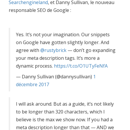
Searchengineland
, et Danny Sullivan, le nouveau
responsable SEO de Google :
Yes. It’s not your imagination. Our snippets
on Google have gotten slightly longer. And
agree with
@rustybrick
— don’t go expanding
your meta description tags. It’s more a
dynamic process.
https://t.co/O1UTyFeNfA
— Danny Sullivan (@dannysullivan)
1
décembre 2017
I will ask around. But as a guide, it’s not likely
to be longer than 320 characters, which I
believe is the max we show now. If you had a
meta description longer than that — AND we