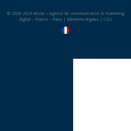
© 2008-2024 Alioze – Agence de communication & marketing
digital – France – Paris |
Mentions légales
|
CGU