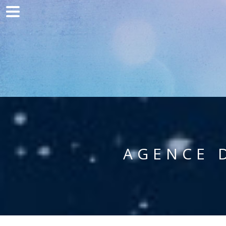
Home
Communication
Production web
Acquisition
Clients
Blog
AGENCE 
Contact